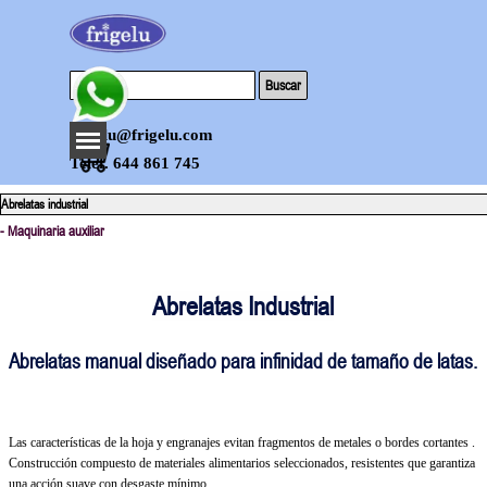
Vaya al Contenido
Buscar
Saltar menú
frigelu@frigelu.com
Telef. 644 861 745
Abrelatas industrial
- Maquinaria auxiliar
Abrelatas Industrial
Abrelatas manual diseñado para infinidad de tamaño de latas.
Las características de la hoja y engranajes evitan fragmentos de metales o bordes cortantes .
Construcción compuesto de materiales alimentarios seleccionados, resistentes que garantiza
una acción suave con desgaste mínimo.