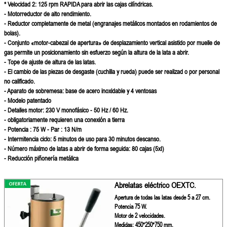
* Velocidad 2:
125 rpm
RAPIDA para abrir las cajas cilíndricas.
- Motorreductor de alto rendimiento.
- Reductor completamente de metal (engranajes metálicos montados en rodamientos de
bolas).
- Conjunto «motor-cabezal de apertura» de desplazamiento vertical asistido por muelle de
gas permite un posicionamiento sin esfuerzo según la altura de la lata a abrir.
- Tope de ajuste de altura de las latas.
- El cambio de las piezas de desgaste (cuchilla y rueda) puede ser realizad o por personal
no calificado.
- Aparato de sobremesa: base de acero inoxidable y 4 ventosas
- Modelo patentado
- Detalles motor: 230 V monofásico - 50 Hz / 60 Hz.
- obligatoriamente requieren una conexión a tierra
- Potencia : 75 W - Par : 13 N/m
- Intermitencia ciclo: 5 minutos de uso para 30 minutos descanso.
- Número máximo de latas a abrir de forma seguida: 80 cajas (5xI)
- Reducción piñonería metálica
Abrelatas eléctrico OEXTC.
Apertura de todas las latas desde 5 a 27 cm.
Potencia 75 W.
Motor de 2 velocidades.
Medidas: 450*250*750 mm.