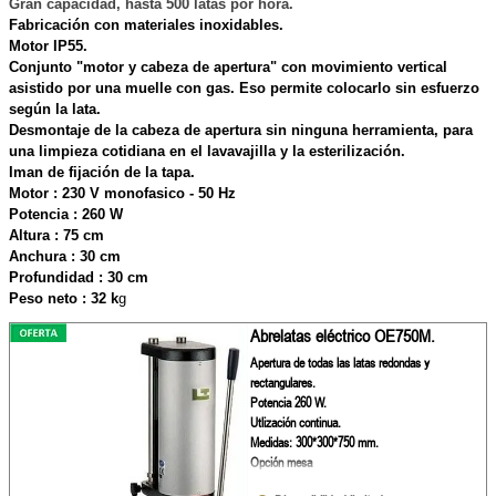
Gran capacidad, hasta 500 latas por hora.
Fabricación con materiales inoxidables.
Motor IP55.
Conjunto "motor y cabeza de apertura" con movimiento vertical
asistido por una muelle con gas. Eso permite colocarlo sin esfuerzo
según la lata.
Desmontaje de la cabeza de apertura sin ninguna herramienta, para
una limpieza cotidiana en el lavavajilla y la esterilización.
Iman de fijación de la tapa.
Motor : 230 V monofasico - 50 Hz
Potencia : 260 W
Altura : 75 cm
Anchura : 30 cm
Profundidad : 30 cm
Peso neto : 32 k
g
Abrelatas eléctrico OE750M.
Apertura de todas las latas redondas y
rectangulares.
Potencia 260 W.
Utlización continua.
Medidas: 300*300*750 mm.
Opción mesa