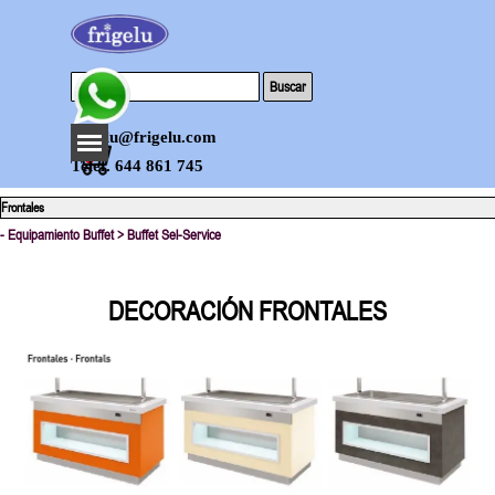
Vaya al Contenido
Buscar
Saltar menú
frigelu@frigelu.com
0
Telef. 644 861 745
Frontales
- Equipamiento Buffet >
Buffet Sel-Service
DECORACIÓN FRONTALES