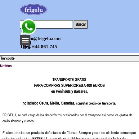
Vaya al Contenido
Buscar
Saltar menú
frigelu@frigelu.com
0
Telef. 644 861 745
Transporte
Noticias
TRANSPORTE GRATIS
PARA COMPRAS SUPERIORES A 400 EUROS
en Península y Baleares,
no incluido Ceuta, Melilla, Canarias,
consultar precio del transporte.
FRIGELU, se hará cargo de los desperfectos ocasionados por el transporte así como los gastos de
envío siempre y cuando:
El cliente reciba un producto defectuoso de fábrica. Siempre y cuando el cliente comunique
esta circunstancia a FRIGELU, en un plazo de 24 horas contadas desde la fecha de