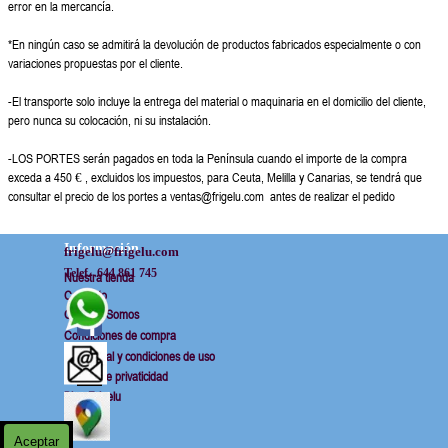
error en la mercancía.
*En ningún caso se admitirá la devolución de productos fabricados especialmente o con
variaciones propuestas por el cliente.
-El transporte solo incluye la entrega del material o maquinaria en el domicilio del cliente,
pero nunca su colocación, ni su instalación.
-LOS PORTES serán pagados en toda la Península cuando el importe de la compra
exceda a 450 € , excluidos los impuestos, para Ceuta, Melilla y Canarias, se tendrá que
consultar el precio de los portes a ventas@frigelu.com antes de realizar el pedido
Información
frigelu@frigelu.com
Telef.  644 861 745
Nuestra tienda
Contacto
Quienes Somos
Condiciones de compra
Aviso legal y condiciones de uso
Politica de privaticidad
Blog Frigelu
Aceptar