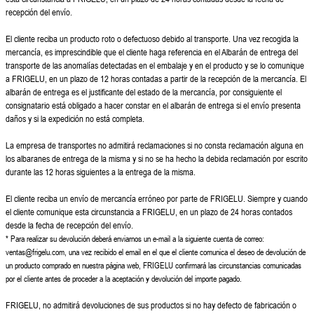
recepción del envío.
El cliente reciba un producto roto o defectuoso debido al transporte. Una vez recogida la
mercancía, es imprescindible que el cliente haga referencia en el Albarán de entrega del
transporte de las anomalías detectadas en el embalaje y en el producto y se lo comunique
a FRIGELU, en un plazo de 12 horas contadas a partir de la recepción de la mercancía. El
albarán de entrega es el justificante del estado de la mercancía, por consiguiente el
consignatario está obligado a hacer constar en el albarán de entrega si el envío presenta
daños y si la expedición no está completa.
La empresa de transportes no admitirá reclamaciones si no consta reclamación alguna en
los albaranes de entrega de la misma y si no se ha hecho la debida reclamación por escrito
durante las 12 horas siguientes a la entrega de la misma.
El cliente reciba un envío de mercancía erróneo por parte de FRIGELU. Siempre y cuando
el cliente comunique esta circunstancia a FRIGELU, en un plazo de 24 horas contados
desde la fecha de recepción del envío.
* Para realizar su devolución deberá enviarnos un e-mail a la siguiente cuenta de correo:
ventas@frigelu.com, una vez recibido el email en el que el cliente comunica el deseo de devolución de
un producto comprado en nuestra página web, FRIGELU confirmará las circunstancias comunicadas
por el cliente antes de proceder a la aceptación y devolución del importe pagado.
FRIGELU, no admitirá devoluciones de sus productos si no hay defecto de fabricación o