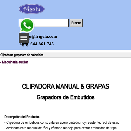
Vaya al Contenido
Buscar
Saltar menú
frigelu@frigelu.com
0
Telef. 644 861 745
Clipadoras grapadora de embutidos
- Maquinaria auxiliar
CLIPADORA MANUAL & GRAPAS
Grapadora de Embutidos
Descripción del Producto:
- Clipadora de embutidos construida en acero pintado,muy resistente, fácil de usar.
- Accionamiento manual de fácil y cómodo manejo para cerrar embutidos de tripa