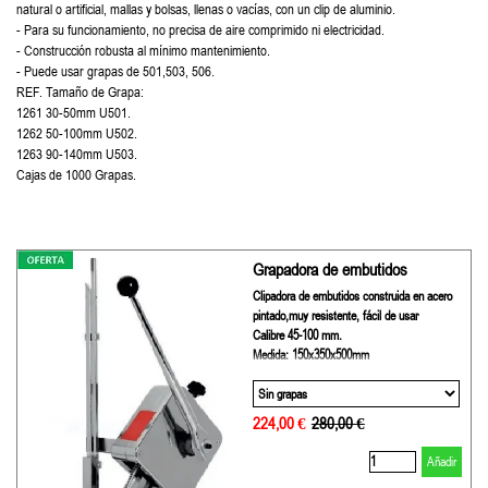
natural o artificial, mallas y bolsas, llenas o vacías, con un clip de aluminio.
- Para su funcionamiento, no precisa de aire comprimido ni electricidad.
- Construcción robusta al mínimo mantenimiento.
- Puede usar grapas de 501,503, 506.
REF. Tamaño de Grapa:
1261 30-50mm U501.
1262 50-100mm U502.
1263 90-140mm U503.
Cajas de 1000 Grapas.
Grapadora de embutidos
Clipadora de embutidos construida en acero
pintado,muy resistente, fácil de usar
Calibre 45-100 mm.
Medida: 150x350x500mm
224,00 €
Precio sin descuento
280,00 €
Añadir