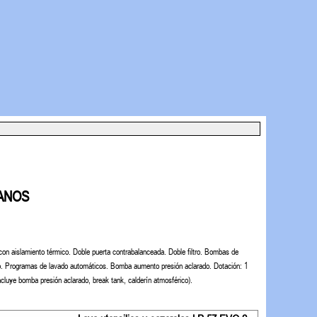
LANOS
con aislamiento térmico.
Doble puerta contrabalanceada.
Doble filtro.
Bombas de
o.
Programas de lavado automáticos.
Bomba aumento presión aclarado.
Dotación: 1
luye bomba presión aclarado, break
tank, calderín atmosférico).