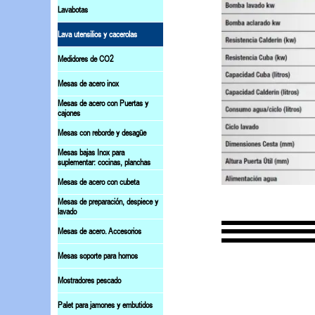
Lavabotas
Lava utensilios y cacerolas
Medidores de CO2
Mesas de acero inox
Mesas de acero con Puertas y
cajones
Mesas con reborde y desagüe
Mesas bajas Inox para
suplementar: cocinas, planchas
Mesas de acero con cubeta
Mesas de preparación, despiece y
lavado
Mesas de acero. Accesorios
Mesas soporte para hornos
Mostradores pescado
Palet para jamones y embutidos