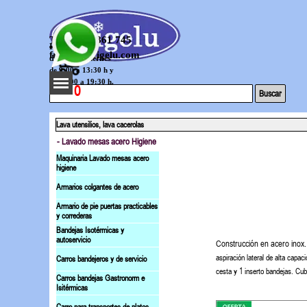
Vaya al Contenido
Telef. 644 861 745
Horario
frigelu@frigelu.com
de lunes a viernes
de 9:00 a 13:30 h y
Saltar menú
de 16:00 a 19:30 h.
0
Buscar
Lava utensilios, lava cacerolas
- Lavado mesas acero Higiene
Maquinaria Lavado mesas acero
higiene
Armarios colgantes de acero
Armario de pie puertas practicables
y correderas
Bandejas Isotérmicas y
autoservicio
Construcción en acero inox
aspiración lateral de alta capac
Carros bandejeros y de servicio
cesta y 1 inserto bandejas.
Cub
Carros bandejas Gastronorm e
Isitérmicas