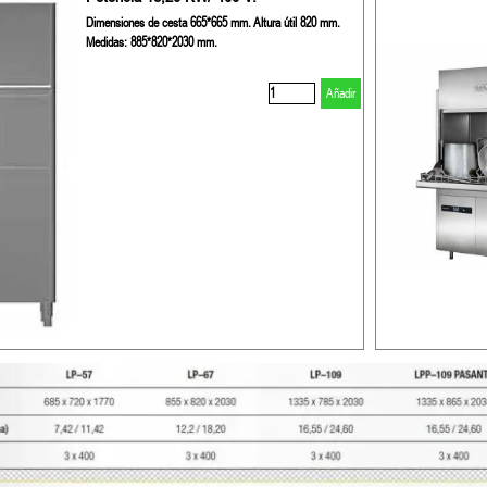
Dimensiones de cesta 665*665 mm. Altura útil 820 mm.
Medidas: 885*820*2030 mm.
Añadir