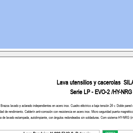
Lava utensilios y cacerolas SI
Serie LP - EVO-2 /HY-NRG
.
Brazos lavado y aclarado independientes en acero inox.
Cuadro eléctrico a baja tensión 24 v.
Doble pared 
idad de rendimiento.
Calderín anti-corrosión con resistencia en acero inox.
Micro seguridad puerta magnétic
a de lavado estampada, autolimpiante, con ángulos
redondeados sin soldaduras.
Com sistema HY-NRG (inc