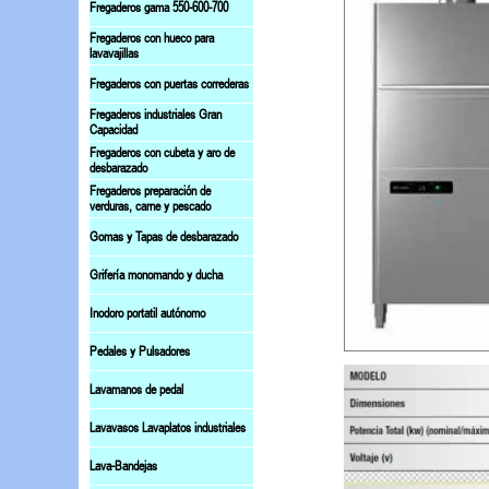
Fregaderos gama 550-600-700
Fregaderos con hueco para
lavavajillas
Fregaderos con puertas correderas
Fregaderos industriales Gran
Capacidad
Fregaderos con cubeta y aro de
desbarazado
Fregaderos preparación de
verduras, carne y pescado
Gomas y Tapas de desbarazado
Grifería monomando y ducha
Inodoro portatil autónomo
Pedales y Pulsadores
Lavamanos de pedal
Lavavasos Lavaplatos industriales
Lava-Bandejas