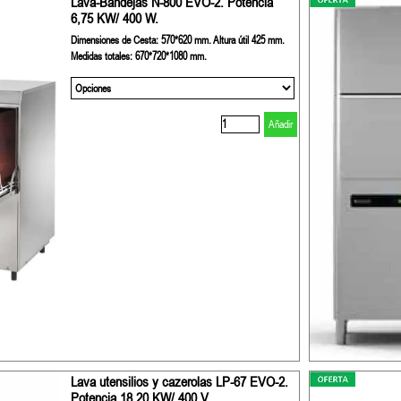
Lava-Bandejas N-800 EVO-2. Potencia
6,75 KW/ 400 W.
Dimensiones de Cesta: 570*620 mm. Altura útil 425 mm.
Medidas totales: 670*720*1080 mm.
Añadir
Lava utensilios y cazerolas LP-67 EVO-2.
Potencia 18,20 KW/ 400 V.