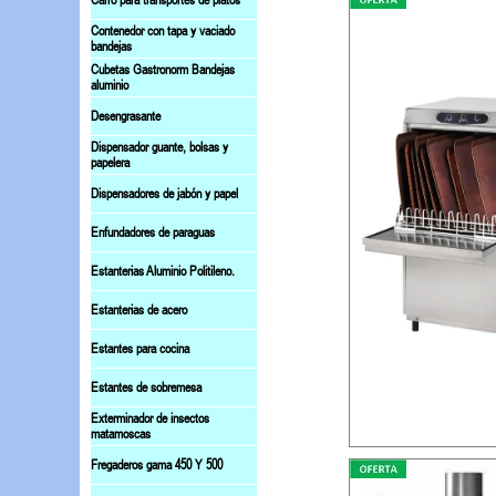
Carro para transportes de platos
Contenedor con tapa y vaciado
bandejas
Cubetas Gastronorm Bandejas
aluminio
Desengrasante
Dispensador guante, bolsas y
papelera
Dispensadores de jabón y papel
Enfundadores de paraguas
Estanterias Aluminio Politileno.
Estanterias de acero
Estantes para cocina
Estantes de sobremesa
Exterminador de insectos
matamoscas
Fregaderos gama 450 Y 500