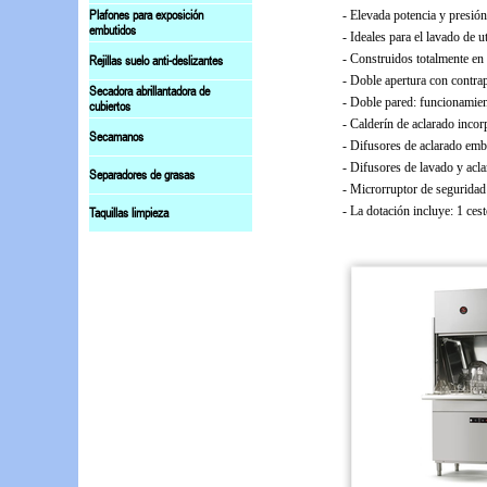
- Elevada potencia y presión:
Plafones para exposición
embutidos
- Ideales para el lavado de 
- Construidos totalmente en 
Rejillas suelo anti-deslizantes
- Doble apertura con contrap
Secadora abrillantadora de
- Doble pared: funcionamien
cubiertos
- Calderín de aclarado inco
Secamanos
- Difusores de aclarado emb
- Difusores de lavado y acl
Separadores de grasas
- Microrruptor de seguridad 
- La dotación incluye: 1 ces
Taquillas limpieza