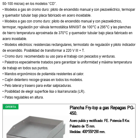
50-100 micras) en los modelos
“CD”.
• Modelos a gas sin cromo duro:
piloto de encendido manual y
con piezoeléctrico, termopar
y
quemador tubular bajo placa
fabricado en acero inoxidable.
• Modelos a gas con cromo
duro: piloto de encendido
manual y con piezoeléctrico,
termopar, regulación por válvula
termostática MINISIT de 100°C a
295°C y las planchas
de hierro
temperatura aproximada de
370°C y quemador tubular
bajo placa fabricado en
acero
inoxidable.
•
Modelos eléctricos: resistencias
rectangulares, termostato de
regulación y piloto indicador
de encendido. Posibilidad de
transformar a 220 V III + T.
• Cromo duro: recomendado su
uso para el trabajo con pescados
y verduras.
• Palastros especialmente tratados
para garantizar la uniformidad y
máxima temperatura
de trabajo
en todos sus puntos.
• Mandos ergonómicos de
poliamida resistentes al calor.
• Cajón delantero recoge-grasas
en todos los modelos.
• Peto lateral y trasero para evitar
salpicaduras.
• Posibilidad de elegir superficie
lisa o lisa/ranurada (LR).
• Patas regulables en altura.
Plancha Fry-top a gas Repagas PG-
450.
Acero pulido y rectificado: FE. Potencia 8 Kw.
Palastro de 15 mm.
Medidas: 400*550*290 mm.