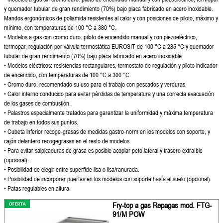
y quemador tubular de gran
rendimiento (70%) bajo placa fabricado
en acero inoxidable.
Mandos ergonómicos
de poliamida resistentes al calor y con
posiciones de piloto, máximo y
mínimo,
con temperaturas de 100 °C a 380 °C.
• Modelos a gas con cromo duro: piloto de
encendido manual y con piezoeléctrico,
termopar, regulación por válvula
termostática EUROSIT de 100 °C a 285 °C
y quemador
tubular de gran rendimiento
(70%) bajo placa fabricado en acero
inoxidable.
• Modelos eléctricos: resistencias
rectangulares, termostato de regulación
y piloto indicador
de encendido, con
temperaturas de 100 °C a 300 °C.
• Cromo duro: recomendado su uso para el
trabajo con pescados y verduras.
• Calor interno conducido para evitar
pérdidas de temperatura y una correcta
evacuación
de los gases de combustión.
• Palastros especialmente tratados para
garantizar la uniformidad y máxima
temperatura
de trabajo en todos sus
puntos.
• Cubeta inferior recoge-grasas de
medidas gastro-norm en los modelos con
soporte, y
cajón delantero recogegrasas
en el resto de modelos.
• Para evitar salpicaduras de grasa es
posible acoplar peto lateral y trasero
extraíble
(opcional).
• Posibilidad de elegir entre superficie lisa o
lisa/ranurada.
• Posibilidad de incorporar puertas en
los modelos con soporte hasta el suelo
(opcional).
• Patas regulables en altura.
Fry-top a gas Repagas mod. FTG-
91/M POW