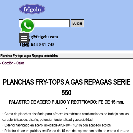
Vaya al Contenido
Buscar
Saltar menú
frigelu@frigelu.com
Telef. 644 861 745
Planchas Fry-tops a gas Repagas industriales
- Cocción - Calor
PLANCHAS FRY-TOPS A GAS REPAGAS SERIE
550
PALASTRO DE ACERO PULIDO Y RECTFICADO: FE DE 15 mm.
•
•
Gama de planchas diseñada
para ofrecer las máximas
combinaciones de trabajo con
las
características de: diseño,
potencia, funcionalidad y
accesibilidad.
• Exterior fabricado en acero
inoxidable AISI-304 (18/10) con
acabado scotch.
• Palastro de acero pulido y
rectificado de 15 mm de espesor
con baño de cromo duro (de