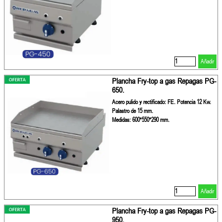
Añadir
Plancha Fry-top a gas Repagas PG-
650.
Acero pulido y rectificado: FE. Potencia 12 Kw.
Palastro de 15 mm.
Medidas: 600*550*290 mm.
Añadir
Plancha Fry-top a gas Repagas PG-
950.