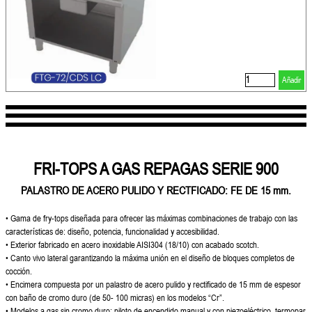
Añadir
FRI-TOPS A GAS REPAGAS SERIE 900
PALASTRO DE ACERO PULIDO Y RECTFICADO: FE DE 15 mm.
•
Gama de fry-tops diseñada para ofrecer
las máximas combinaciones de trabajo
con las
características de: diseño,
potencia, funcionalidad y accesibilidad.
• Exterior fabricado en acero inoxidable AISI304 (18/10) con acabado scotch.
• Canto vivo lateral garantizando la máxima
unión en el diseño de bloques completos
de
cocción.
• Encimera compuesta por un palastro de
acero pulido y rectificado de 15 mm de
espesor
con baño de cromo duro (de 50-
100 micras) en los modelos “Cr”.
• Modelos a gas sin cromo duro: piloto de
encendido manual y con piezoeléctrico,
termopar