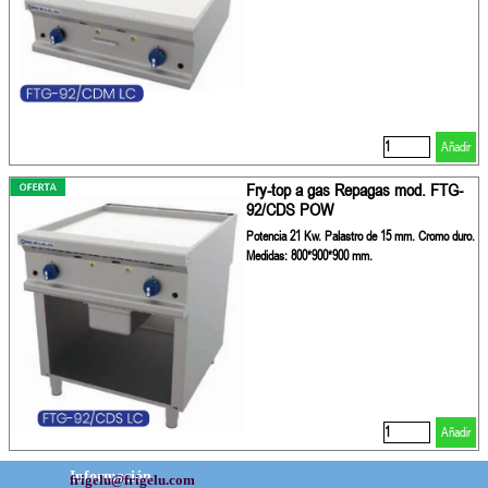
Añadir
Fry-top a gas Repagas mod. FTG-
92/CDS POW
Potencia 21 Kw. Palastro de 15 mm. Cromo duro.
Medidas: 800*900*900 mm.
Añadir
Información
frigelu@frigelu.com