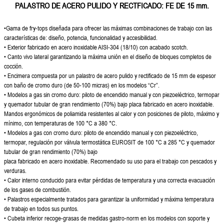
PALASTRO DE ACERO PULIDO Y RECTFICADO: FE DE 15 mm.
•
Gama de fry-tops diseñada para
ofrecer las máximas combinaciones
de trabajo con las
características
de: diseño, potencia, funcionalidad y
accesibilidad.
• Exterior fabricado en acero
inoxidable AISI-304 (18/10) con
acabado scotch.
• Canto vivo lateral garantizando
la máxima unión en el diseño de
bloques completos de
cocción.
• Encimera compuesta por un palastro
de acero pulido y rectificado de 15
mm de espesor
con baño de cromo
duro (de 50-100 micras) en los
modelos “Cr”.
• Modelos a gas sin cromo duro:
piloto de encendido manual y con
piezoeléctrico, termopar
y quemador
tubular de gran rendimiento (70%)
bajo placa fabricado en acero
inoxidable.
Mandos ergonómicos
de poliamida resistentes al calor y
con posiciones de piloto, máximo y
mínimo, con temperaturas de 100 °C
a 380 °C.
•
Modelos a gas con cromo duro:
piloto de encendido manual y con
piezoeléctrico,
termopar, regulación
por válvula termostática EUROSIT de
100 °C a 285 °C y quemador
tubular
de gran rendimiento (70%) bajo
placa fabricado en acero inoxidable.
Recomendado su uso para el trabajo
con pescados y
verduras.
• Calor interno conducido para evitar
pérdidas de temperatura y una
correcta evacuación
de los gases de
combustión.
• Palastros especialmente tratados
para garantizar la uniformidad y
máxima temperatura
de trabajo en
todos sus puntos.
• Cubeta inferior recoge-grasas
de medidas gastro-norm en los
modelos con soporte y