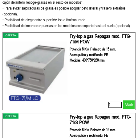
cajón
delantero recoge-grasas en el resto
de modelos”.
• Para evitar salpicaduras de grasa es
posible acoplar peto lateral y trasero
extraíble
(opcional).
• Posibilidad de elegir entre superficie
lisa o lisa/ranurada.
• Posibilidad de incorporar puertas
en los modelos con soporte hasta el
suelo (opcional)
Fry-top a gas Repagas mod. FTG-
71/M POW
Potencia 8 Kw. Palastro de 15 mm.
Acero pulido y rectificado: FE
Medidas: 400*750*280 mm.
Añadir
Fry-top a gas Repagas mod. FTG-
71/S POW
Potencia 8 Kw. Palastro de 15 mm.
Acero pulido y rectificado: FE