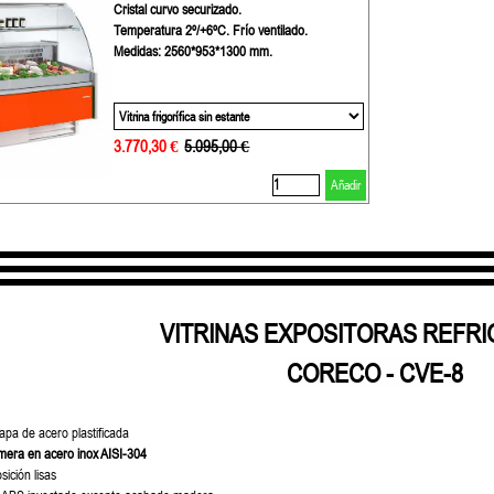
Cristal curvo securizado.
Temperatura 2º/+6ºC. Frío ventilado.
Medidas: 2560*953*1300 mm.
3.770,30 €
Precio sin descuento
5.095,00 €
Añadir
VITRINAS EXPOSITORAS REFR
CORECO - CVE-8
hapa de acero plastificada
imera en acero inox AISI-304
ición lisas