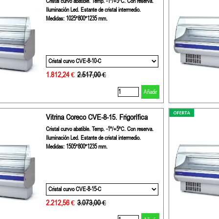
Cristal curvo abatible. Temp. -1º/+5ºC. Con reserva.
Iluminación Led. Estante de cristal intermedio.
Medidas: 1025*800*1235 mm.
1.812,24 €
Precio sin descuento
2.517,00 €
Añadir
Vitrina Coreco CVE-8-15. Frigorífica
Cristal curvo abatible. Temp. -1º/+5ºC. Con reserva.
Iluminación Led. Estante de cristal intermedio.
Medidas: 1505*800*1235 mm.
2.212,56 €
Precio sin descuento
3.073,00 €