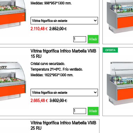
Medidas: 998*953*1300 mm.
2.110,48 €
Precio sin descuento
2.852,00 €
Añadir
Vitrina frigorífica Infrico Marbella VMB
15 RU
Cristal curvo securizado.
Temperatura 2º/+6ºC. Frío ventilado.
Medidas: 1622*953*1300 mm.
2.665,48 €
Precio sin descuento
3.602,00 €
Añadir
Vitrina frigorífica Infrico Marbella VMB
25 RU