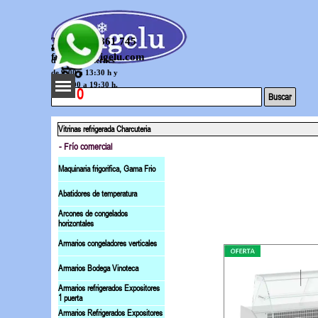
Vaya al Contenido
Telef. 644 861 745
Horario
frigelu@frigelu.com
de lunes a viernes
de 9:00 a 13:30 h y
Saltar menú
de 16:00 a 19:30 h.
0
Buscar
Vitrinas refrigerada Charcuteria
- Frío comercial
Maquinaria frigorifica, Gama Frio
Abatidores de temperatura
Arcones de congelados
horizontales
Armarios congeladores verticales
Armarios Bodega Vinoteca
Armarios refrigerados Expositores
1 puerta
Armarios Refrigerados Expositores