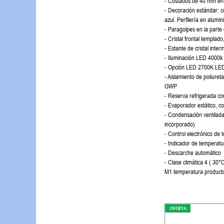
- Costados de 40 mm en
- Decoración estándar: co
azul. Perfilería en alumi
- Paragolpes en la parte
- Cristal frontal templado
- Estante de cristal inte
- Iluminación LED 4000k 
- Opción LED 2700K LED 
- Aislamiento de poliure
GWP
- Reserva refrigerada c
- Evaporador estático, c
- Condensación ventilada
incorporado)
- Control electrónico de
- Indicador de temperatu
- Descarche automático
- Clase climática 4 ( 3
M1 temperatura produc