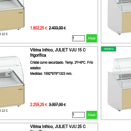
1.802,25 €
Precio sin descuento
2.403,00 €
Añadir
Vitrina Infrico, JULIET VJU 15 C
frigorífica
Cristal curvo securizado. Temp. 2º/+6ºC. Frío
estatico
Medidas: 1592*979*1323 mm.
2.255,25 €
Precio sin descuento
3.007,00 €
Añadir
Vitrina Infrico, JULIET VJU 25 C