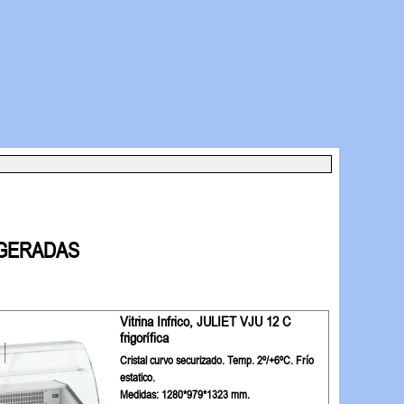
IGERADAS
Vitrina Infrico, JULIET VJU 12 C
frigorífica
Cristal curvo securizado. Temp. 2º/+6ºC. Frío
estatico.
Medidas: 1280*979*1323 mm.