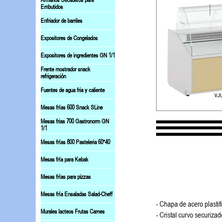
Armarios Secaderos para
Embutidos
Enfriador de barriles
Expositores de Congelados
Expositores de ingredientes GN 1/1
Frente mostrador snack
refrigeración
Fuentes de agua fria y caliente
Mesas frías 600 Snack SLine
Mesas frias 700 Gastronorm GN
1/1
Mesas frías 800 Pasteleria 60*40
Mesas fría para Kebak
Mesas frías para pizzas
Mesas fría Ensaladas Salad-Cheff
- Chapa de acero plastif
Murales lacteos Frutas Carnes
- Cristal curvo securizad