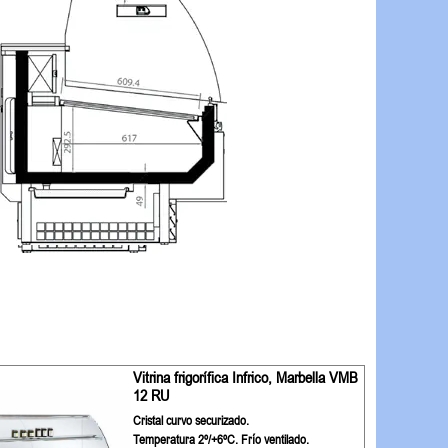
Vitrina frigorífica Infrico, Marbella VMB
12 RU
Cristal curvo securizado.
Temperatura 2º/+6ºC. Frío ventilado.