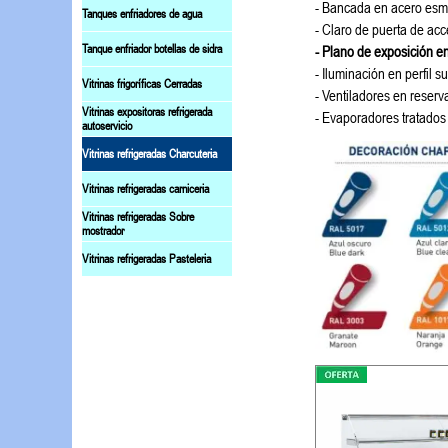
- Bancada en acero esm
Tanques enfriadores de agua
- Claro de puerta de ac
Tanque enfriador botellas de sidra
- Plano de exposición e
- Iluminación en perfil su
Vitrinas frigoríficas Cerradas
- Ventiladores en reserv
Vitrinas expositoras refrigerada
- Evaporadores tratados
autoservicio
Vitrinas refrigeradas Charcuteria
Vitrinas refrigeradas carniceria
Vitrinas refrigeradas Sobre
mostrador
Vitrinas refrigeradas Pasteleria