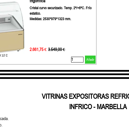
frigorífica
Cristal curvo securizado. Temp. 2º/+6ºC. Frío
estatico.
Medidas: 2530*979*1323 mm.
2.661,75 €
Precio sin descuento
3.549,00 €
Añadir
VITRINAS EXPOSITORAS REFR
INFRICO -
MARBELLA
icada.
o.