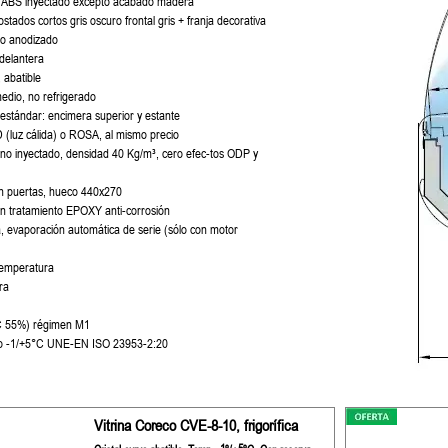
 ABS inyectado excepto acabado madera
stados cortos gris oscuro frontal gris + franja decorativa
nio anodizado
 delantera
, abatible
rmedio, no refrigerado
estándar: encimera superior y estante
(luz cálida) o ROSA, al mismo precio
tano inyectado, densidad 40 Kg/m³, cero efec-tos ODP y
on puertas, hueco 440x270
on tratamiento EPOXY anti-corrosión
, evaporación automática de serie (sólo con motor
 temperatura
ra
0°C 55%) régimen M1
to -1/+5°C UNE-EN ISO 23953-2:20
Vitrina Coreco CVE-8-10, frigorífica