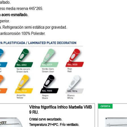
altado.
ceso media reserva 445*265.
n acero esmaltado.
perior.
a. Refrigeración semi estática por gravedad.
 anticorrosión 100% Poliester.
Vitrina frigorífica Infrico Marbella VMB
9 RU.
Cristal curvo securizado.
Temperatura 2º/+6ºC. Frío ventilado.