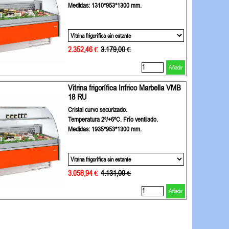
Medidas: 1310*953*1300 mm.
2.352,46 €
Precio sin descuento
3.179,00 €
Añadir
Vitrina frigorífica Infrico Marbella VMB
18 RU
Cristal curvo securizado.
Temperatura 2º/+6ºC. Frío ventilado.
Medidas: 1935*953*1300 mm.
3.056,94 €
Precio sin descuento
4.131,00 €
Añadir