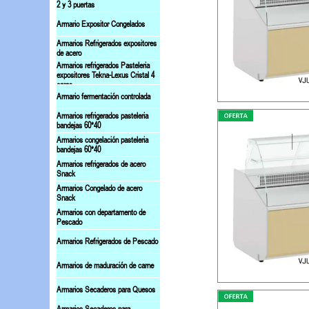
2 y 3 puertas
Armario Expositor Congelados
Armarios Refrigerados expositores
de acero
Armarios refrigerados Pasteleria
expositores Tekna-Lexus Cristal 4
caras
Armario fermentación controlada
Armarios refrigerados pasteleria
bandejas 60*40
Armarios congelación pasteleria
bandejas 60*40
Armarios refrigerados de acero
Snack
Armarios Congelado de acero
Snack
Armarios con departamento de
Pescado
Armarios Refrigerados de Pescado
Armarios de maduración de carne
Armarios Secaderos para Quesos