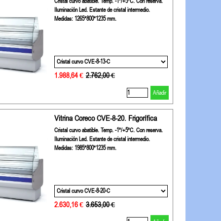
Cristal curvo abatible. Temp. -1º/+5ºC. Con reserva.
Iluminación Led. Estante de cristal intermedio.
Medidas: 1265*800*1235 mm.
1.988,64 €
Precio sin descuento
2.762,00 €
Añadir
Vitrina Coreco CVE-8-20. Frigorífica
Cristal curvo abatible. Temp. -1º/+5ºC. Con reserva.
Iluminación Led. Estante de cristal intermedio.
Medidas: 1985*800*1235 mm.
2.630,16 €
Precio sin descuento
3.653,00 €