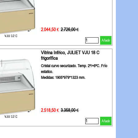
2.044,50 €
Precio sin descuento
2.726,00 €
Añadir
Vitrina Infrico, JULIET VJU 18 C
frigorífica
Cristal curvo securizado. Temp. 2º/+6ºC. Frío
estatico.
Medidas: 1905*979*1323 mm.
2.518,50 €
Precio sin descuento
3.358,00 €
Añadir