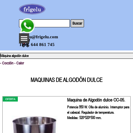
Vaya al Contenido
Buscar
Saltar menú
frigelu@frigelu.com
0
Telef. 644 861 745
Máquina algodón dulce
- Cocción - Calor
MAQUINAS DE ALGODÓN DULCE
Maquina de Algodón dulce CC-05.
Potencia 950 W. Olla de aluminio. Interruptor para
el cabezal. Regulador de temperatura.
Medidas: 520*520*500 mm.