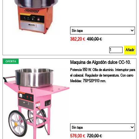
382,20 €
Precio sin descuento
490,00 €
Añadir
Maquina de Algodón dulce CC-10.
Potencia 950 W. Olla de aluminio. Interruptor para
el cabezal. Regulador de temperatura. Con carro
Medidas: 750*520*910 mm.
576,00 €
Precio sin descuento
720,00 €