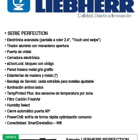
• SERIE PERFECTION
• Electrónica avanzada (pantalla a color
2,4”, “Touch and swipe”)
• Tirador aluminio con mecanismo
apertura
• Puerta de cristal
• Cerradura electrónica
• eDoorLock: bloqueo con código
• Pared trasera metal gris grafito
• Estanterías de madera y metal (7)
• Bandeja de Servicio: cesta extraíble
para botellas ajustable
• Iluminación ambos lados
• TempProtect Plus: dos sensores de
temperatura por zona
• Filtro Carbón FreshAir
• Humidity Select
• Cierre automático puerta 90º
• PowerChill: enfría de forma rápida
optimización consumo
• Conectividad: SmartDeviceBox – Wifi
Armario LIEBHERR PERFECTION