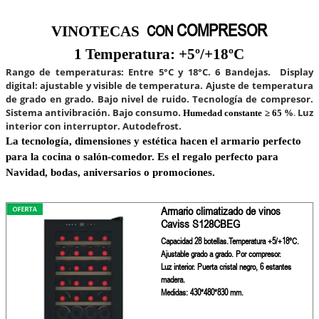
COMPRESOR
CON
VINOTECAS
1 Temperatura: +5º/+18ºC
Rango de temperaturas:
Entre 5°C y 18°C
.
6 Bandejas.
Display
digital
: ajustable y visible de temperatura.
Ajuste de temperatura
de grado en grado.
Bajo nivel de ruido
.
Tecnología de compresor
.
Sistema
antivibración
.
Bajo consumo
.
Luz
Humedad constante ≥ 65 %
.
interior con interruptor.
Autodefrost
.
La tecnología, dimensiones y estética hacen el armario perfecto
para la cocina o salón-comedor. Es el regalo perfecto para
Navidad, bodas, aniversarios o promociones.
Armario climatizado de vinos
Caviss S128CBEG
Capacidad 28 botellas.Temperatura +5/+18ºC.
Ajustable grado a grado. Por compresor.
Luz interior. Puerta cristal negro, 6 estantes
madera.
Medidas: 430*480*830 mm.