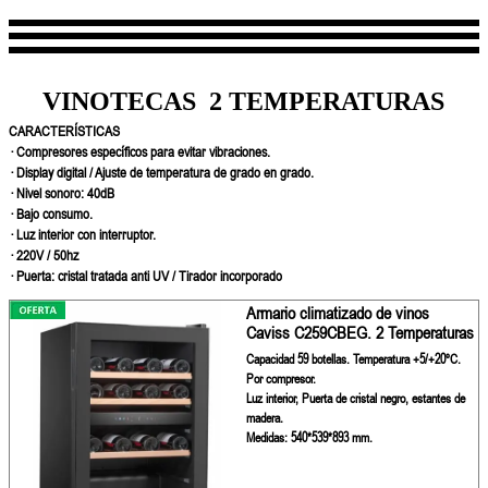
VINOTECAS 2 TEMPERATURAS
CARACTERÍSTICAS
· Compresores específicos para evitar vibraciones.
· Display digital / Ajuste de temperatura de grado en grado.
· Nivel sonoro: 40dB
· Bajo consumo.
· Luz interior con interruptor.
· 220V / 50hz
· Puerta: cristal tratada anti UV / Tirador incorporado
Armario climatizado de vinos
Caviss C259CBEG. 2 Temperaturas
Capacidad 59 botellas. Temperatura +5/+20ºC.
Por compresor.
Luz interior, Puerta de cristal negro, estantes de
madera.
Medidas: 540*539*893 mm.