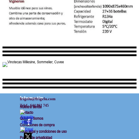
Información
frigelu@frigelu.com
Telef.  644 861 745
Nuestra tienda
Contacto
Quienes Somos
Condiciones de compra
Aviso legal y condiciones de uso
Politica de privaticidad