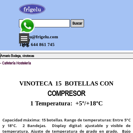
Vaya al Contenido
Buscar
Saltar menú
frigelu@frigelu.com
Telef. 644 861 745
Armario Bodega, vinotecas
- Cafetería Hostelería
VINOTECA 15 BOTELLAS CON
COMPRESOR
1 Temperatura: +5º/+18ºC
Capacidad máxima:
15 botellas.
Rango de temperaturas:
Entre 5°C
y 18°C.
2 Bandejas.
Display digital: ajustable y visible de
temperatura.
Ajuste de temperatura
de grado en grado.
Bajo