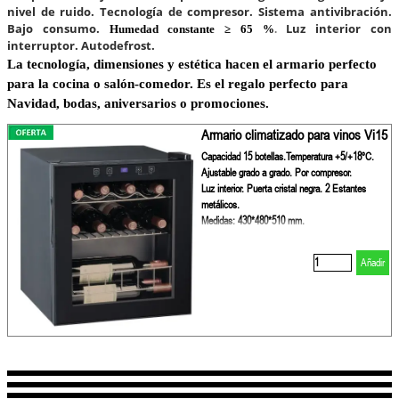
nivel de ruido.
Tecnología de compresor.
Sistema
antivibración.
Bajo consumo.
Luz interior con
Humedad constante ≥ 65 %
.
interruptor.
Autodefrost
.
La tecnología, dimensiones y estética hacen el armario perfecto
para la cocina o salón-comedor. Es el regalo perfecto para
Navidad, bodas, aniversarios o promociones.
Armario climatizado para vinos Vi15
Capacidad 15 botellas.Temperatura +5/+18ºC.
Ajustable grado a grado. Por compresor.
Luz interior. Puerta cristal negra. 2 Estantes
metálicos.
Medidas: 430*480*510 mm.
Añadir