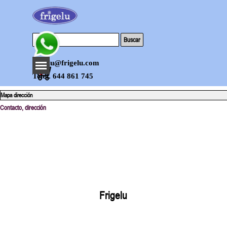
Vaya al Contenido
Buscar
Saltar menú
frigelu@frigelu.com
0
Telef. 644 861 745
Mapa dirección
Contacto, dirección
Frigelu