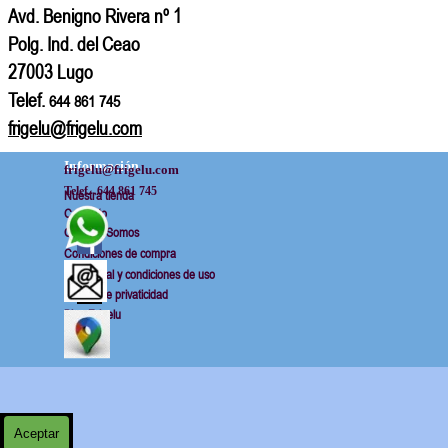
Avd. Benigno Rivera nº 1
Polg. Ind. del Ceao
27003 Lugo
Telef.
644 861 745
frigelu
@frigelu.com
Información
frigelu@frigelu.com
Telef.  644 861 745
Nuestra tienda
Contacto
Quienes Somos
Condiciones de compra
Aviso legal y condiciones de uso
Politica de privaticidad
Blog Frigelu
Regreso al contenido
Aceptar