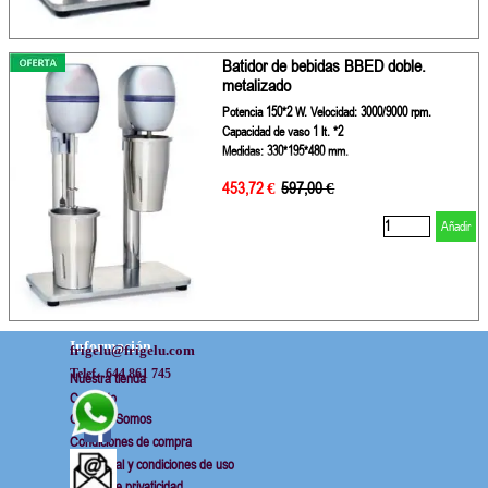
Batidor de bebidas BBED doble.
metalizado
Potencia 150*2 W. Velocidad: 3000/9000 rpm.
Capacidad de vaso 1 lt. *2
Medidas: 330*195*480 mm.
453,72 €
Precio sin descuento
597,00 €
Añadir
Información
frigelu@frigelu.com
Telef.  644 861 745
Nuestra tienda
Contacto
Quienes Somos
Condiciones de compra
Aviso legal y condiciones de uso
Politica de privaticidad