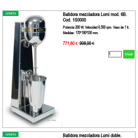
Batidora mezcladora Lomi mod. 6B.
Cod. 1S0000
Potencia 200 W. Velocidad 6.500 rpm. Vaso de 1 lt.
Medidas: 170*190*530 mm.
771,80 €
Precio sin descuento
908,00 €
Añadir
Batidora mezcladora Lomi doble.