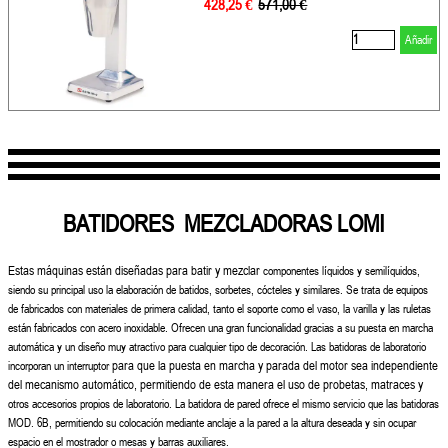
428,25 €
Precio sin descuento
571,00 €
Añadir
BATIDORES MEZCLADORAS LOMI
Estas máquinas están diseñadas para batir y mezclar
componentes líquidos y semilíquidos,
siendo su principal
uso la elaboración de batidos, sorbetes, cócteles
y similares. Se trata de equipos
de fabricados con materiales
de primera calidad, tanto el soporte como el
vaso, la varilla y las ruletas
están fabricados con acero
inoxidable. Ofrecen una gran funcionalidad gracias
a su puesta en marcha
automática y un diseño muy
atractivo para cualquier tipo de decoración.
Las batidoras de laboratorio
para que la puesta en marcha y parada del motor sea independiente
incorporan un interruptor
del mecanismo automático, permitiendo de esta manera el uso de probetas, matraces y
otros accesorios propios de laboratorio.
La batidora de pared ofrece el mismo servicio que las
batidoras
MOD. 6B, permitiendo su colocación mediante
anclaje a la pared a la altura deseada y sin ocupar
espacio en el mostrador o mesas y barras auxiliares.