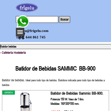
Vaya al Contenido
Buscar
Saltar menú
frigelu@frigelu.com
0
Telef. 644 861 745
Batidor bebidas
- Cafetería Hostelería
Batidor de Bebidas SAMMIC BB-900
Batidor de bebidas.
Ideal para todo tipo de batidos.
Batidora indicada para todo tipo de bebidas y
batidos
Batidor de Bebidas Sammic BB-900.
Potencia 150 W. Vaso de 1 litro.
Medidas: 160*200*550 mm.