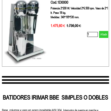
Cod.1D0000
Potencia 2*200 W. Velocidad 2*6.500 rpm. Vaso de 2*1
lt. Peso 18 kg.
Medidas: 340*195*530 mm.
1.475,60 €
Precio sin descuento
1.736,00 €
Añadir
BATIDORES IRIMAR BBE SIMPLES O DOBLES
Base, columna y vaso en acero inoxidable AISI 304.
Interruptor de puesta en marcha y