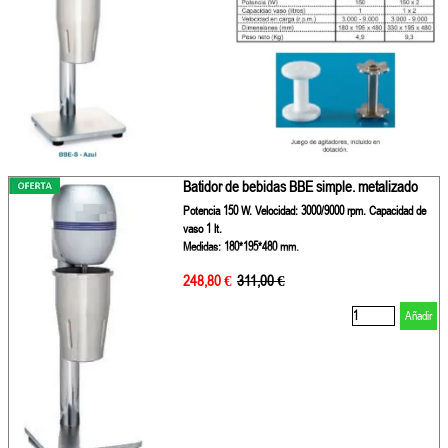
Batidor de bebidas BBE simple. metalizado
Potencia 150 W. Velocidad: 3000/9000 rpm. Capacidad de
vaso 1 lt.
Medidas: 180*195*480 mm.
248,80 €
Precio sin descuento
311,00 €
Añadir