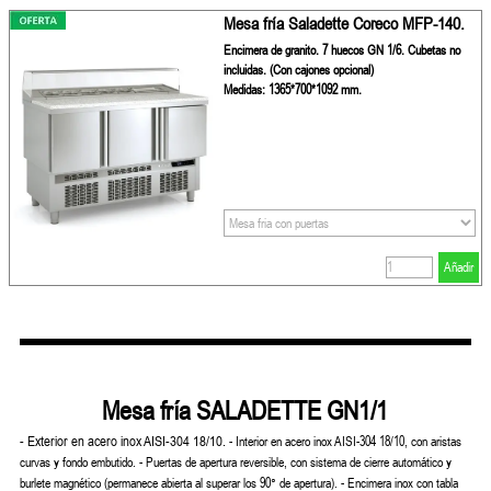
Mesa fría Saladette Coreco MFP-140.
Encimera de granito. 7 huecos GN 1/6. Cubetas no
incluidas. (Con cajones opcional)
Medidas: 1365*700*1092 mm.
Añadir
Mesa fría SALADETTE GN1/1
- Exterior en acero inox AISI-304 18/10.
- Interior en acero inox AISI-304 18/10, con aristas
curvas y fondo embutido.
- Puertas de apertura reversible, con sistema de cierre automático y
burlete magnético (permanece abierta al superar los 90° de apertura).
- Encimera inox con tabla