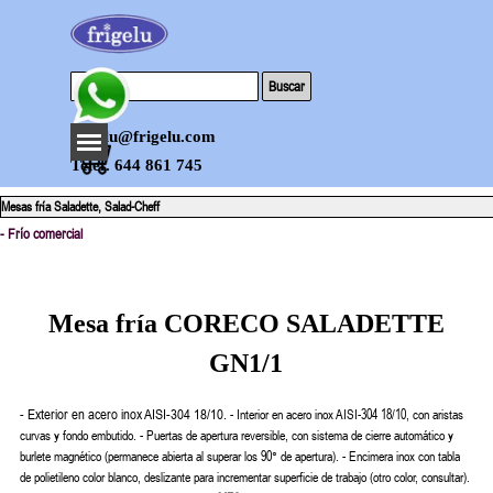
Vaya al Contenido
Buscar
Saltar menú
frigelu@frigelu.com
Telef. 644 861 745
Mesas fría Saladette, Salad-Cheff
- Frío comercial
Mesa fría CORECO SALADETTE
GN1/1
- Exterior en acero inox AISI-304 18/10.
- Interior en acero inox AISI-304 18/10, con aristas
curvas y fondo embutido.
- Puertas de apertura reversible, con sistema de cierre automático y
burlete magnético (permanece abierta al superar los 90° de apertura).
- Encimera inox con tabla
de polietileno color blanco, deslizante para incrementar superficie de trabajo (otro color, consultar).