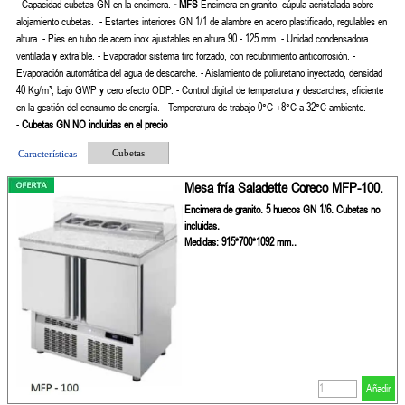
- Capacidad cubetas GN en la encimera.
- MFS
Encimera en granito,
cúpula acristalada sobre
alojamiento cubetas.
- Estantes interiores GN 1/1 de alambre en acero plastificado, regulables en
altura.
- Pies en tubo de acero inox ajustables en altura 90 - 125 mm.
- Unidad condensadora
ventilada y extraíble.
- Evaporador sistema tiro forzado, con recubrimiento anticorrosión.
-
Evaporación automática del agua de descarche.
- Aislamiento de poliuretano inyectado, densidad
40 Kg/m³, bajo GWP y cero efecto ODP.
- Control digital de temperatura y descarches, eficiente
en la gestión del consumo de energía.
- Temperatura de trabajo 0°C +8°C a 32°C ambiente.
-
Cubetas GN NO incluidas en el precio
Cubetas
Características
Mesa fría Saladette Coreco MFP-100.
Encimera de granito. 5 huecos GN 1/6. Cubetas no
incluidas.
Medidas: 915*700*1092 mm..
Añadir