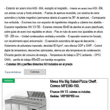
- Exterior en acero inox AISI -304, excepto el respaldo.
- Interior en acero inox AISI -304,
con aristas curvas y fondo embutido.
- Puertas de apertura reversible, con sistema de cierre
automático y
burlete magnético (permanece abierta al superar los 90° de apertura).
- Contrapuerta
inox embutida.
- Encimera inox con expositor de ingredientes integrado y cubierta inox
abatible.
-
Expositor ingredientes GN 1/3-150.
- Estantes interiores 60x40 de alambre en acero plastificado,
sobre guías
de acero inox regulables en altura.
- Pies en tubo de acero inox ajustables en altura
125 - 200 mm.
- Unidad condensadora ventilada y extraíble.
- Evaporador sistema tiro forzado,
con recubrimiento epoxi anticorrosión.
- Evaporación automática del agua de descarche.
-
Aislamiento de poliuretano inyectado, densidad 40 Kg/m³, cero efectos
ODP y GWP.
- Control
digital de temperatura, descarches optimizados, alarma por
alta temperatura de condensación.
Eficiente gestión del consumo de
energía.
- Temperatura de trabajo a 32°C ambiente.
- OPCI
ONAL : parrilla de trabajo 495x425 con bandeja recogedora.
- Cubetas GN y perfiles divisorios NO incluidos en el precio
Cubetas
Características
Mesa fría Big Salad-Pizza Cheff.
Coreco MFEI80-150.
8 huecos GN 1/3. cubetas no incluidas.
Medidas: 1495*800*850 mm