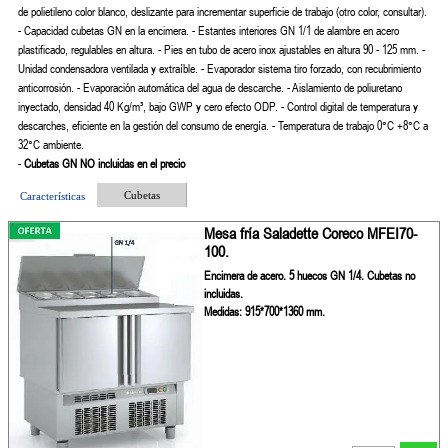
de polietileno color blanco, deslizante para incrementar superficie de trabajo (otro color, consultar).
- Capacidad cubetas GN en la encimera.
- Estantes interiores GN 1/1 de alambre en acero
plastificado, regulables en altura.
- Pies en tubo de acero inox ajustables en altura 90 - 125 mm.
-
Unidad condensadora ventilada y extraíble.
- Evaporador sistema tiro forzado, con recubrimiento
anticorrosión.
- Evaporación automática del agua de descarche.
- Aislamiento de poliuretano
inyectado, densidad 40 Kg/m³, bajo GWP y cero efecto ODP.
- Control digital de temperatura y
descarches, eficiente en la gestión del consumo de energía.
- Temperatura de trabajo 0°C +8°C a
32°C ambiente.
-
Cubetas GN NO incluidas en el precio
Cubetas
Características
Mesa fría Saladette Coreco MFEI70-
100.
Encimera de acero. 5 huecos GN 1/4. Cubetas no
incluidas.
Medidas: 915*700*1360 mm.