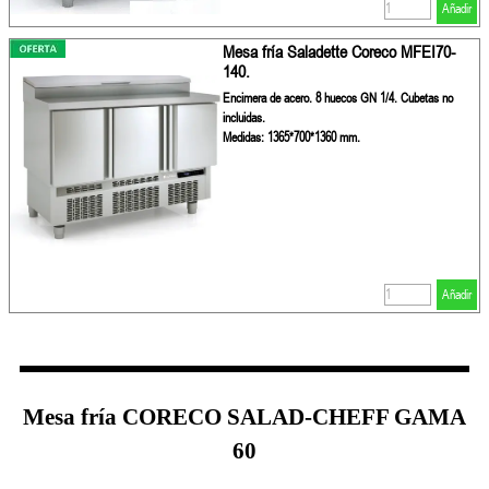
Añadir
Mesa fría Saladette Coreco MFEI70-
140.
Encimera de acero. 8 huecos GN 1/4. Cubetas no
incluidas.
Medidas: 1365*700*1360 mm.
Añadir
Mesa fría CORECO SALAD-CHEFF GAMA
60