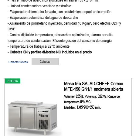
- Pies en tubo de acero inox ajustables en altura 135 - 210 mm
- Unidad condensadora ventilada y extraíble
- Evaporador sistema tiro forzado, con recubrimiento epoxi anticorrosión
- Evaporación automática del agua de descarche
- Aislamiento de poliuretano inyectado, densidad 40 Kg/m³, cero efectos
ODP y
GWP
- Control digital de temperatura, descarches optimizados, alarma por
alta
temperatura de condensación. Eficiente gestión del consumo de
energía
- Temperatura de trabajo a 32°C ambiente
- Cubetas GN y perfiles divisorios NO incluidos en el precio
Cubetas
Características
Mesa fría SALAD-CHEFF Coreco
MFE-150 GN1/1 encimera abierta
Volumen 255 lt. Potencia: 322 W. Rango de
temperatura 0º/+8ºC.
Medidas: 1345*700*850 mm.