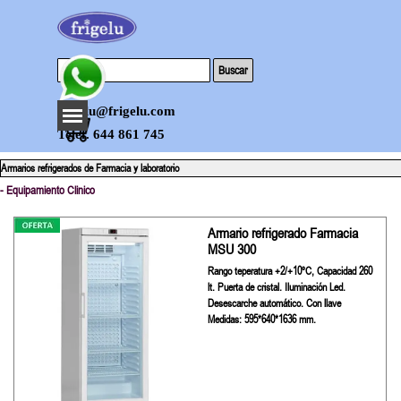
Vaya al Contenido
Buscar
Saltar menú
frigelu@frigelu.com
Telef. 644 861 745
Armarios refrigerados de Farmacia y laboratorio
- Equipamiento Clinico
Armario refrigerado Farmacia
MSU 300
Rango teperatura +2/+10ºC, Capacidad 260
lt. Puerta de cristal. Iluminación Led.
Desescarche automático. Con llave
Medidas: 595*640*1636 mm.