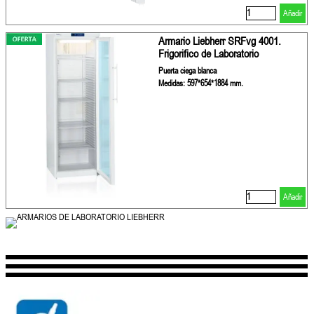
Añadir
Armario Liebherr SRFvg 4001.
Frigorifico de Laboratorio
Puerta ciega blanca
Medidas: 597*654*1884 mm.
Añadir