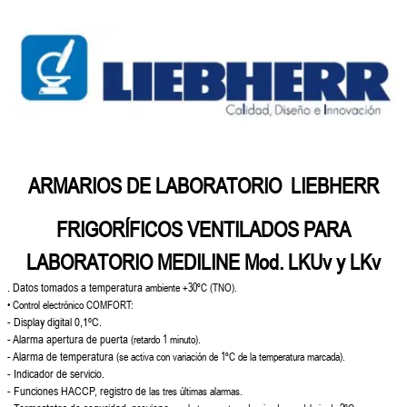
ARMARIOS DE LABORATORIO LIEBHERR
FRIGORÍFICOS VENTILADOS PARA
LABORATORIO MEDILINE
Mod. LKUv y LKv
. Datos tomados a temperatura
ambiente +30ºC (TNO).
• Control electrónico COMFORT:
- Display digital 0,1ºC.
- Alarma apertura de puerta
(retardo 1 minuto).
- Alarma de temperatura
(se activa con variación de 1ºC
de la temperatura marcada).
- Indicador de servicio.
- Funciones HACCP, registro de
las tres últimas alarmas.