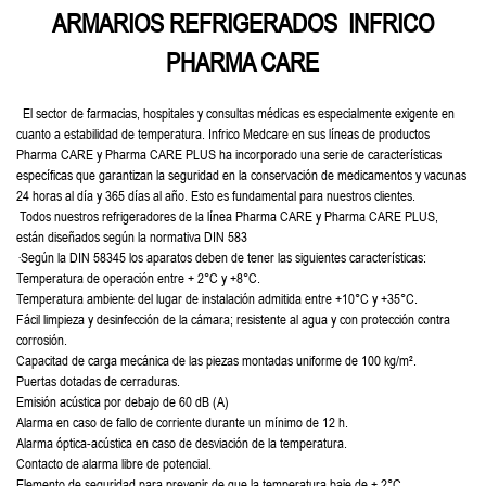
ARMARIOS REFRIGERADOS INFRICO
PHARMA CARE
El sector de farmacias, hospitales y consultas médicas es
especialmente exigente en
cuanto a estabilidad de
temperatura. Infrico Medcare en sus líneas de productos
Pharma CARE y Pharma CARE PLUS ha incorporado una
serie de características
específicas que garantizan la
seguridad en la conservación de medicamentos y vacunas
24 horas al día y 365 días al año. Esto es fundamental para
nuestros clientes.
Todos nuestros refrigeradores de la línea Pharma CARE y
Pharma CARE PLUS,
están diseñados según la normativa
DIN 583
·
Según la DIN 58345 los aparatos deben de tener las siguientes
características:
Temperatura de operación entre + 2°C y +8°C.
Temperatura ambiente del lugar de instalación admitida entre
+10°C y +35°C.
Fácil limpieza y desinfección de la cámara; resistente al agua y
con protección contra
corrosión.
Capacitad de carga mecánica de las piezas montadas uniforme de
100 kg/m².
Puertas dotadas de cerraduras.
Emisión acústica por debajo de 60 dB (A)
Alarma en caso de fallo de corriente durante un mínimo de 12 h.
Alarma óptica-acústica en caso de desviación de la temperatura.
Contacto de alarma libre de potencial.
Elemento de seguridad para prevenir de que la temperatura baje
de + 2°C