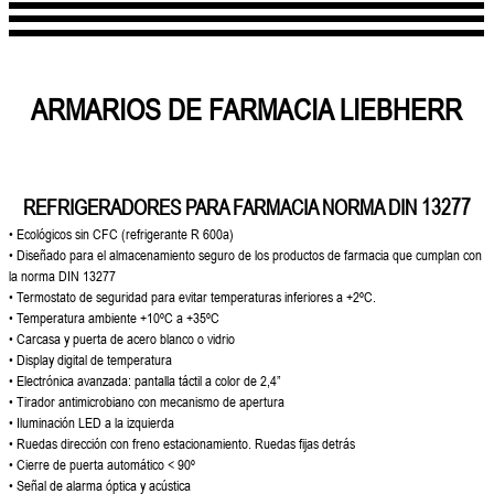
ARMARIOS DE FARMACIA LIEBHERR
REFRIGERADORES PARA FARMACIA NORMA DIN 13277
• Ecológicos sin CFC (refrigerante R 600a)
• Diseñado para el almacenamiento seguro
de los productos de farmacia que cumplan
con
la norma DIN 13277
• Termostato de seguridad para evitar
temperaturas inferiores a +2ºC.
• Temperatura ambiente +10ºC a +35ºC
• Carcasa y puerta de acero blanco o vidrio
• Display digital de temperatura
• Electrónica avanzada: pantalla táctil a color
de 2,4”
• Tirador antimicrobiano con mecanismo de
apertura
• Iluminación LED a la izquierda
• Ruedas dirección con freno
estacionamiento. Ruedas fijas detrás
• Cierre de puerta automático < 90º
• Señal de alarma óptica y acústica