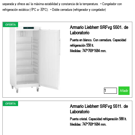
separada y ofrece así la
máxima estabilidad y constancia
de la temperatura.
• Congelador con
refrigeración
estática (-9ºC a -30ºC).
• Doble cerradura (refrigerador y
congelador)
Armario Liebherr SRFvg 5501. de
Laboratorio
Puerta en blanco. Con cerradura. Capacidad
refrigeración 558 lt.
Medidas: 747*769*1684 mm.
Añadir
Armario Liebherr SRFvg 5511. de
Laboratorio
Puerta cristal. Capacidad refrigeración 588 lt.
Medidas: 747*769*1684 mm.