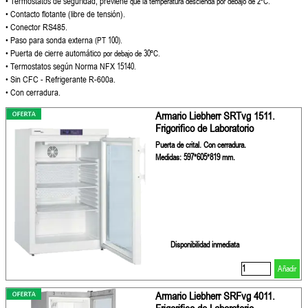
• Termostatos de seguridad, previene
que la temperatura descienda por
debajo de 2ºC.
• Contacto flotante (libre de tensión).
• Conector RS485.
• Paso para sonda externa
(PT 100).
• Puerta de cierre automático
por debajo de 30ºC.
• Termostatos según Norma NFX
15140.
• Sin CFC - Refrigerante R-600a.
• Con cerradura.
Armario Liebherr SRTvg 1511.
Frigorifico de Laboratorio
Puerta de crital. Con cerradura.
Medidas: 597*605*819 mm.
Disponibilidad inmediata
Añadir
Armario Liebherr SRFvg 4011.