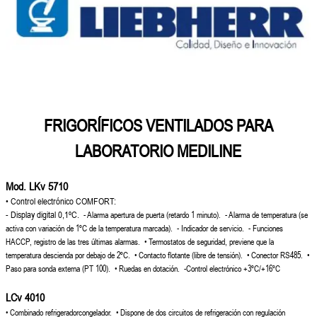
FRIGORÍFICOS VENTILADOS PARA
LABORATORIO
MEDILINE
Mod. LKv 5710
• Control electrónico COMFORT:
- Display digital 0,1ºC.
- Alarma apertura de puerta (retardo
1 minuto).
- Alarma de temperatura (se
activa
con variación de 1ºC de la
temperatura marcada).
- Indicador de servicio.
- Funciones
HACCP, registro de las
tres últimas alarmas.
• Termostatos de seguridad, previene
que la
temperatura descienda por
debajo de 2ºC.
• Contacto flotante (libre de tensión).
• Conector RS485.
•
Paso para sonda externa (PT 100).
• Ruedas en dotación. -
Control electrónico
+3ºC/+16ºC
LCv 4010
• Combinado refrigeradorcongelador.
• Dispone de dos circuitos de
refrigeración con regulación