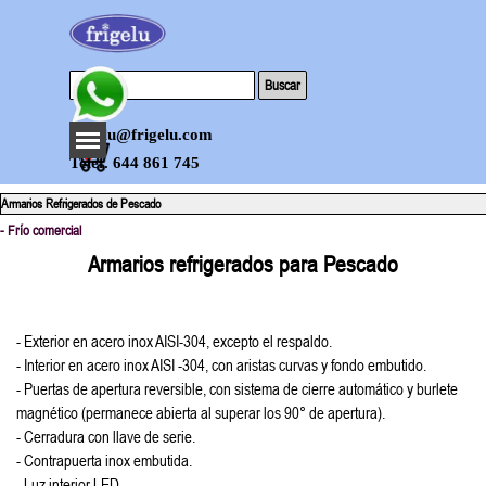
Vaya al Contenido
Buscar
Saltar menú
frigelu@frigelu.com
0
Telef. 644 861 745
Armarios Refrigerados de Pescado
- Frío comercial
Armarios refrigerados para Pescado
- Exterior en acero inox AISI-304, excepto el respaldo.
- Interior en acero inox AISI -304, con aristas curvas y fondo embutido.
- Puertas de apertura reversible, con sistema de cierre automático y burlete
magnético (permanece abierta al superar los 90° de apertura).
- Cerradura con llave de serie.
- Contrapuerta inox embutida.
- Luz interior LED.