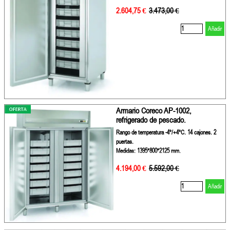
2.604,75 €
Precio sin descuento
3.473,00 €
Añadir
Armario Coreco AP-1002,
refrigerado de pescado.
Rango de temperatura -4º/+4ºC. 14 cajones. 2
puertas.
Medidas: 1395*800*2125 mm.
4.194,00 €
Precio sin descuento
5.592,00 €
Añadir