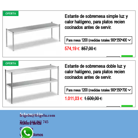
Estante de sobremesa simple luz y
calor halógeno, para platos recien
cocinados antes de servir.
574,19 €
Precio sin descuento
857,00 €
Añadir
Estante de sobremesa doble luz y
calor halógeno, para platos recien
cocinados antes de servir.
1.011,03 €
Precio sin descuento
1.509,00 €
Añadir
Información
frigelu@frigelu.com
Telef.  644 861 745
Nuestra tienda
Contacto
Quienes Somos