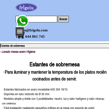
Vaya al Contenido
Buscar
Saltar menú
frigelu@frigelu.com
0
Telef. 644 861 745
Estantes de sobremesa
- Lavado mesas acero Higiene
Estantes de sobremesa
··Para iluminar y mantener la temperatura de los platos recién
cocinados antes
de servir.
··Estantes fabricados en acero inoxidable AISI 304 18/10.
··Soportes en tubo redondo de Ø 30 mm.
··Modelos simple y doble con 3 posibilidades: neutro, luz y calor halógeno y calor
infrarrojo
con cerámica.
··Fácil instalación realizando pequeños orificios en la mesa con soporte de unión.