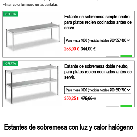
··Interruptor luminoso en las pantallas.
Estante de sobremesa simple neutro,
para platos recien cocinados antes de
servir.
258,00 €
Precio sin descuento
344,00 €
Añadir
Estante de sobremesa doble neutro,
para platos recien cocinados antes de
servir.
356,25 €
Precio sin descuento
475,00 €
Añadir
Estantes de sobremesa
con luz y calor halógeno