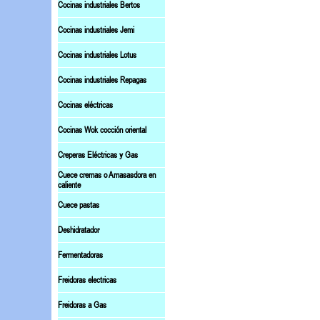
Cocinas industriales Bertos
Cocinas industriales Jemi
Cocinas industriales Lotus
Cocinas industriales Repagas
Cocinas eléctricas
Cocinas Wok cocción oriental
Creperas Eléctricas y Gas
Cuece cremas o Amasasdora en
caliente
Cuece pastas
Deshidratador
Fermentadoras
Freidoras electricas
Freidoras a Gas