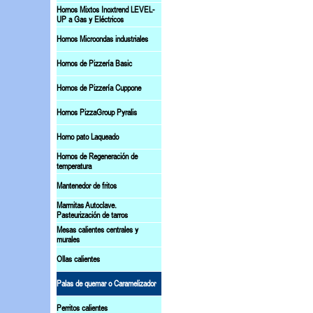
Hornos Mixtos Inoxtrend LEVEL-
UP a Gas y Eléctricos
Hornos Microondas industriales
Hornos de Pizzería Basic
Hornos de Pizzería Cuppone
Hornos PizzaGroup Pyralis
Horno pato Laqueado
Hornos de Regeneración de
temperatura
Mantenedor de fritos
Marmitas Autoclave.
Pasteurización de tarros
Mesas calientes centrales y
murales
Ollas calientes
Palas de quemar o Caramelizador
Perritos calientes