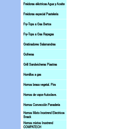
Freidoras eléctricas Agua y Aceite
Freidoras especial Pasteleria
Fry-Tops a Gas Bertos
Fry-Tops a Gas Repagas
Gratinadores Salamandras
Gofreras
Grill Sandwicheras Piastras
Hornillos a gas
Hornos brasa vegetal. Pira
Hornos de vapor Autoclave.
Hornos Convección Panaderia
Hornos Mixto Inoxtrend Electricos
Snack
Hornos mixtos Inoxtrend
COMPATECH