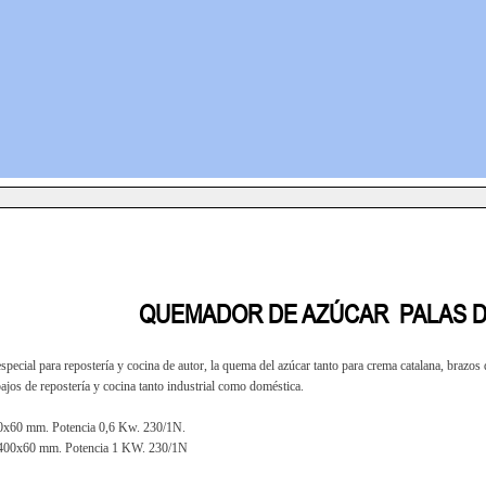
QUEMADOR DE AZÚCAR PALAS 
pecial para repostería y cocina de autor, la quema del azúcar tanto para crema catalana, brazos de
bajos de repostería y cocina tanto industrial como doméstica.
0x60 mm. Potencia 0,6 Kw. 230/1N.
400x60 mm. Potencia 1 KW. 230/1N