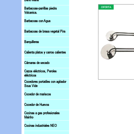
Baño Maria
Barbacoas-parrillas piedra
Volcanica.
Barbacoas con Agua
Barbacoas de brasa vegetal Pira
Barquilleras
Calienta platos y carros calientes
Cámaras de secado
Cazos eléctricos, Peroles
eléctricos
Cocedores portatiles con agitador
Sous Vide
Cocedor de mariscos
Cocedor de Huevos
Cocinas a gas profesionales
Mainho
Cocinas industriales NEO