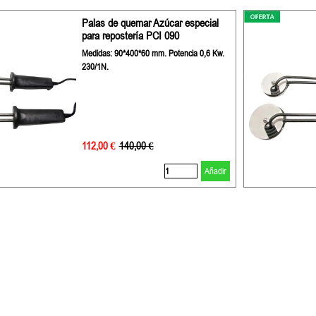
Palas de quemar Azúcar especial
para repostería PCI 090
Medidas: 90*400*60 mm. Potencia 0,6 Kw.
230/1N.
112,00 €
Precio sin descuento
140,00 €
Añadir